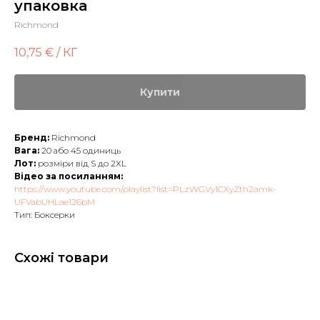
упаковка
Richmond
10,75
€ / КГ
Купити
Бренд:
Richmond
Вага:
20 або 45 одиниць
Лот:
розміри від S до 2ХL
Відео за посиланням:
https://www.youtube.com/playlist?list=PLzWGVy1CXyZth2amk-
UFVabUHLae126bM
Тип: Боксерки
Схожі товари