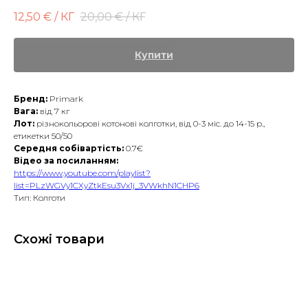
12,50
€ / КГ
20,00
€ / КГ
Купити
Бренд:
Primark
Вага:
від 7 кг
Лот:
різнокольорові котонові колготки, від 0-3 міс. до 14-15 р.,
етикетки 50/50
Середня собівартість:
0.7€
Відео за посиланням:
https://www.youtube.com/playlist?
list=PLzWGVy1CXyZtkEsu3Vx1j_3VWkhN1CHP6
Тип: Колготи
Схожі товари