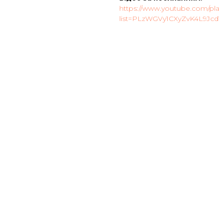
https://www.youtube.com/play
list=PLzWGVy1CXyZvK4L9