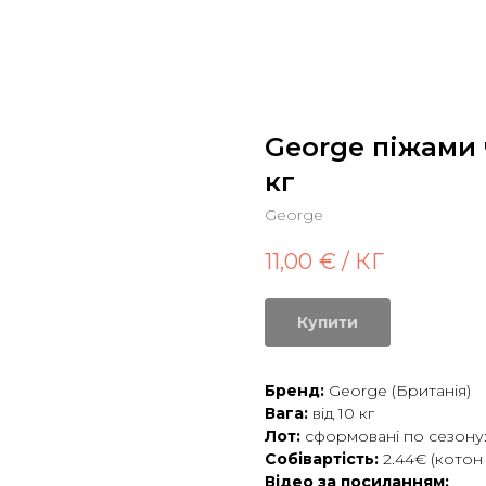
George піжами ч
кг
George
11,00
€ / КГ
Купити
Бренд:
George (Британія)
Вага:
від 10 кг
Лот:
сформовані по сезону:
Собівартість:
2.44€ (котон 
Відео за посиланням: