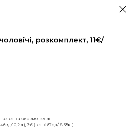
оловічі, розкомплект, 11€/
 котон та окремо теплі
46од/10,2кг), 3€ (теплі 67од/18,35кг)