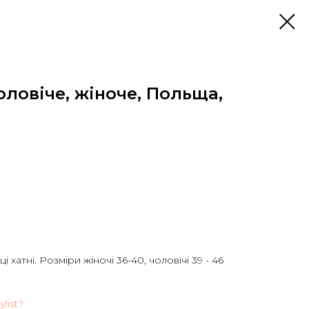
оловіче, жіноче, Польща,
і хатні. Розміри жіночі 36-40, чоловічі 39 - 46
list?