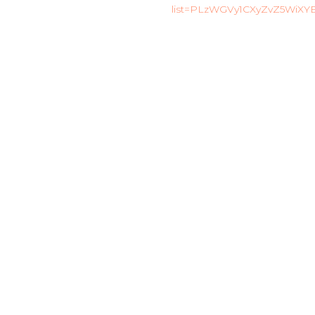
list=PLzWGVy1CXyZvZ5WiX