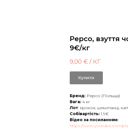
Pepco, взуття ч
9€/кг
9,00
€ / КГ
Купити
Бренд:
Pepco (Польща)
Вага:
4 кг
Лот
: крокси, шльопанці, капц
Собівартість:
1.9€
Відео за посиланням:
https://www.youtube.com/play