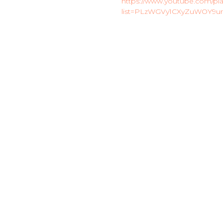
https://www.youtube.com/play
list=PLzWGVy1CXyZuWOY9