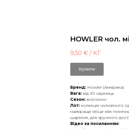
HOWLER чол. мі
9,50
€ / КГ
Купити
Бренд:
Howler (Америка)
Вага:
від 30 одиниць
Сезон:
всесезон
Лот:
колекція чоловічого о
найкраще місце між технічн
шармом, для зручного дост
Відео за посиланням: