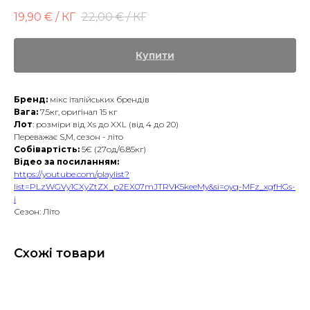
19,90
€ / КГ
22,00
€ / КГ
Купити
Бренд:
мікс італійських брендів
Вага:
7.5кг, оригінал 15 кг
Лот
: розміри від Xs до XXL (від 4 до 20)
Переважає S,M, сезон - літо
Собівартість:
5€ (27од/6.85кг)
Відео за посиланням:
https://youtube.com/playlist?
list=PLzWGVy1CXyZtZX_p2EX07mJTRVK5keeMy&si=oyq-MFz_xgfHGs-
i
Сезон: Літо
Схожі товари