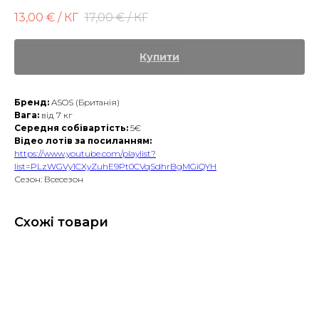
13,00
€ / КГ
17,00
€ / КГ
Купити
Бренд:
ASOS (Британія)
Вага:
від 7 кг
Середня собівартість:
5€
Відео лотів за посиланням:
https://www.youtube.com/playlist?
list=PLzWGVy1CXyZuhE9Pt0CVqSdhrBgMGiQYH
Сезон: Всесезон
Схожі товари