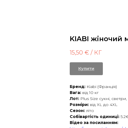
KIABI жіночий мі
15,50
€ / КГ
Купити
Бренд:
Kiabi (Франція)
Вага:
від 10 кг
Лот:
Plus Size сукні, светри
Розміри:
від XL до 4XL
Сезон:
літо
Собівартість одиниці:
5.2€
Відео за посиланням: