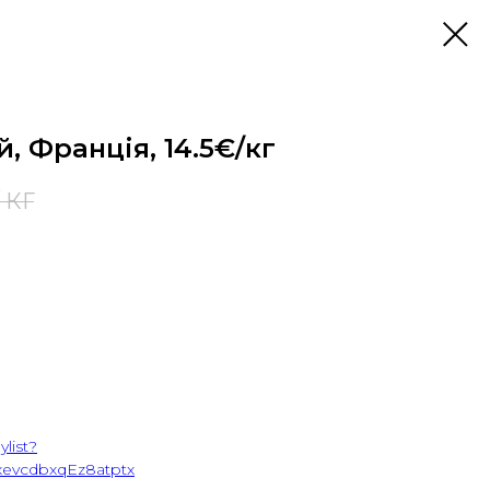
й, Франція, 14.5€/кг
/ КГ
list?
evcdbxqEz8atptx