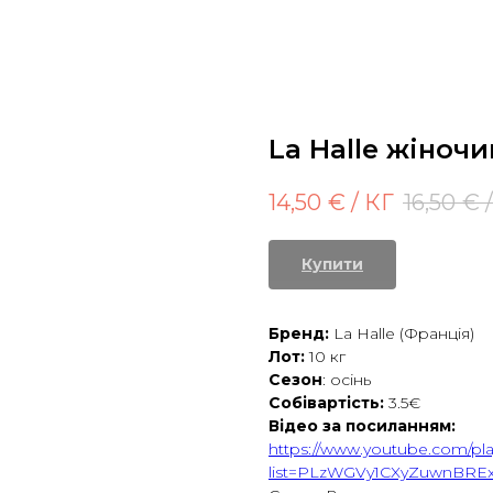
La Halle жіночи
14,50
€ / КГ
16,50
€ 
Купити
Бренд:
La Halle (Франція)
Лот:
10 кг
Сезон
: осінь
Собівартість:
3.5€
Відео за посиланням:
https://www.youtube.com/play
list=PLzWGVy1CXyZuwnBREx