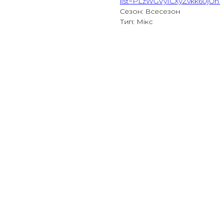
list=PLzWGVy1CXyZvkk60jO
Сезон: Всесезон
Тип: Мікс