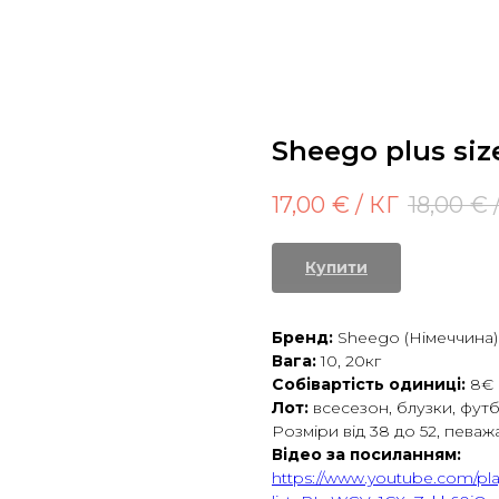
Sheego plus siz
17,00
€ / КГ
18,00
€ 
Купити
Бренд:
Sheego (Німеччина)
Вага:
10, 20кг
Собівартість одиниці:
8€
Лот:
всесезон,
блузки, футб
Розміри від 38 до 52, певажа
Відео за посиланням:
https://www.youtube.com/play