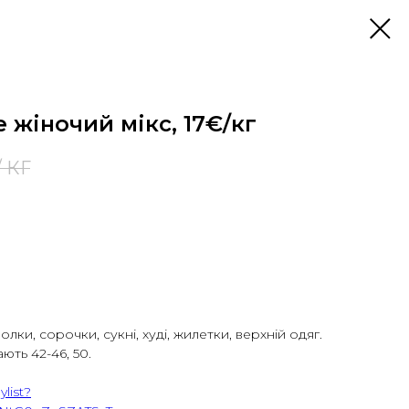
e жіночий мікс, 17€/кг
/ КГ
олки, сорочки, сукні, худі, жилетки, верхній одяг.
ють 42-46, 50.
list?