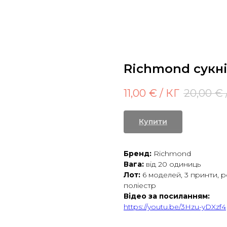
Richmond сукні
11,00
€ / КГ
20,00
€ 
Купити
Бренд:
Richmond
Вага:
від 20 одиниць
Лот:
6 моделей, 3 принти, ро
поліестр
Відео за посиланням:
https://youtu.be/3Hzu-yDXzf4