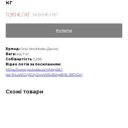
кг
11,90
€ / КГ
14,50
€ / КГ
Купити
Бренд:
Only VeroModa (Данія)
Вага:
від 7 кг
Собівартість
: 5,25€
Відео лотів за посиланням:
https://www.youtube.com/playlist?
list=PLzWGVy1CXyZvwW51v352gdP5f_997XDr1
Схожі товари