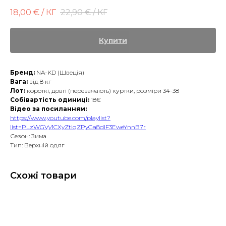
18,00
€ / КГ
22,90
€ / КГ
Купити
Бренд:
NA-KD (Швеція)
Вага:
від 8 кг
Лот:
короткі, довгі (переважають) куртки, розміри
34-38
Собівартість одиниці:
18€
Відео за посиланням:
https://www.youtube.com/playlist?
list=PLzWGVy1CXyZtiqZPyGa8dIF3EweYnnB7r
Сезон: Зима
Тип: Верхній одяг
Схожі товари