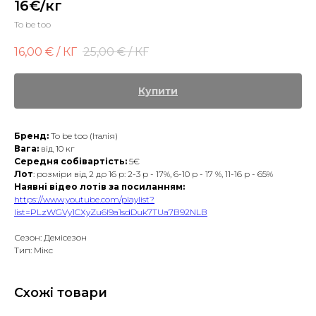
16€/кг
To be too
16,00
€ / КГ
25,00
€ / КГ
Купити
Бренд:
To be too (Італія)
Вага:
від 10 кг
Середня собівартість:
5€
Лот
: розміри від 2 до 16 р: 2-3 р - 17%, 6-10 р - 17 %, 11-16 р - 65%
Наявні відео лотів за посиланням:
https://www.youtube.com/playlist?
list=PLzWGVy1CXyZu6I9a1sdDuk7TUa7B92NLB
Сезон: Демісезон
Тип: Мікс
Схожі товари