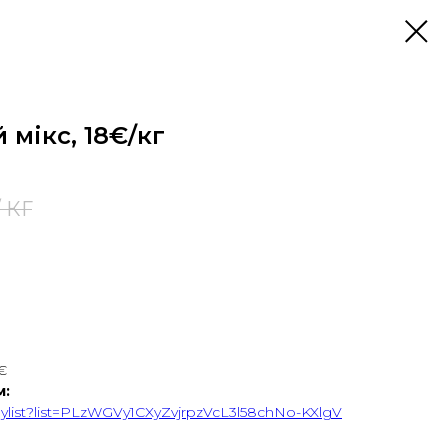
 мікс, 18€/кг
/ КГ
€
м:
aylist?list=PLzWGVy1CXyZvjrpzVcL3l58chNo-KXlgV