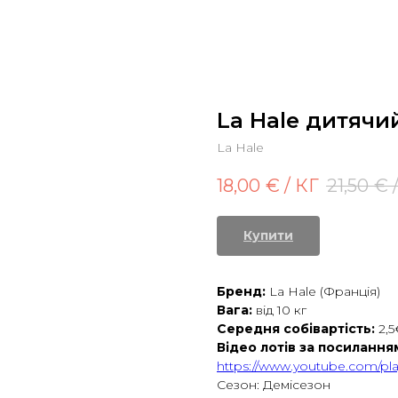
La Hale дитячий
La Hale
18,00
€ / КГ
21,50
€ 
Купити
Бренд:
La Hale (Франція)
Вага:
від 10 кг
Середня собівартість:
2,5
Відео лотів за посилання
https://www.youtube.com/pl
Сезон: Демісезон