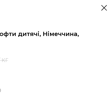
кофти дитячі, Німеччина,
/ КГ
)