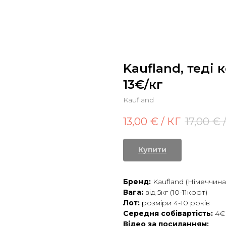
Kaufland, теді 
13€/кг
Kaufland
13,00
€ / КГ
17,00
€ 
Купити
Бренд:
Kaufland (Німеччина
Вага:
від 5кг (10-11кофт)
Лот:
розміри 4-10 років
Середня собівартість:
4€
Відео за посиланням: