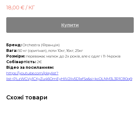
18,00
€ / КГ
Купити
Бренд:
Orchestra (Франція)
Вага:
50 кг (оригінал), лоти 10кг, 16кг, 25кг
Розміри:
переважає малюк до 2х років, але є одяг і 11-14років
Собівартість:
2€
Відео за посиланням:
https://youtube.com/playlist?
list=PLzWGVy1CXyZu46OmEyHllV2Iiv5D1afSa&si=kcOLNM3L3R1CB0q9
Схожі товари